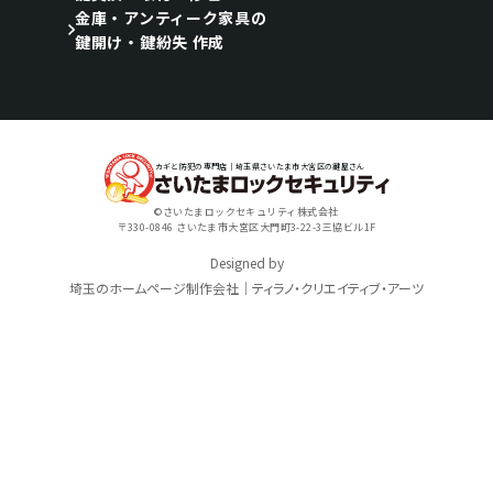
金庫・アンティーク家具の
鍵開け・鍵紛失 作成
カギと防犯の専門店｜埼玉県さいたま市大宮区の鍵屋さん
©さいたまロックセキュリティ株式会社
〒330-0846 さいたま市大宮区大門町3-22-3三協ビル1F
Designed by
埼玉のホームページ制作会社｜ティラノ・クリエイティブ・アーツ