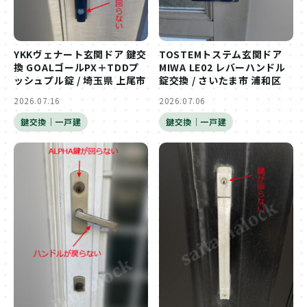
YKKヴェナート玄関ドア 鍵交
TOSTEMトステム玄関ドア
換 GOALゴールPX＋TDDプ
MIWA LE02 レバーハンドル
ッシュプル錠 / 埼玉県 上尾市
錠交換 / さいたま市 浦和区
2026.07.16
2026.07.06
鍵交換｜一戸建
鍵交換｜一戸建