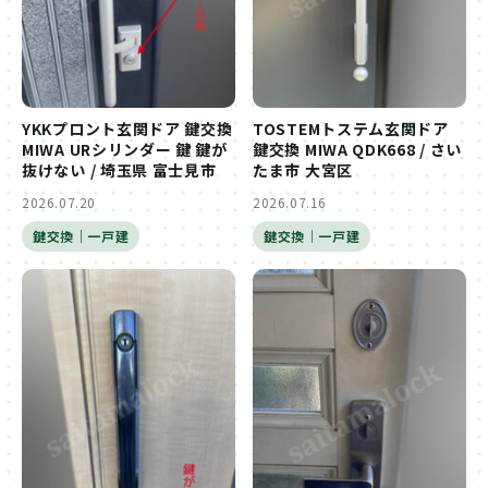
YKKプロント玄関ドア 鍵交換
TOSTEMトステム玄関ドア
MIWA URシリンダー 鍵 鍵が
鍵交換 MIWA QDK668 / さい
抜けない / 埼玉県 富士見市
たま市 大宮区
2026.07.20
2026.07.16
鍵交換｜一戸建
鍵交換｜一戸建