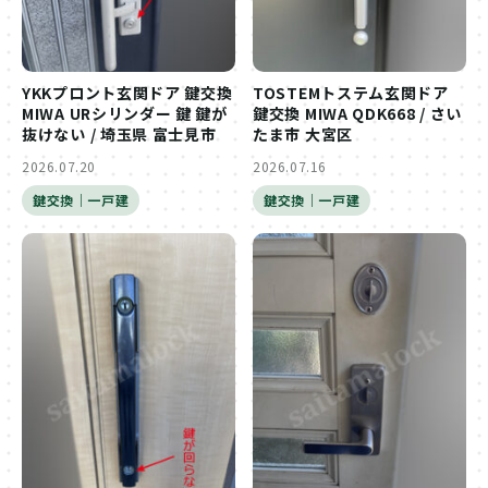
YKKプロント玄関ドア 鍵交換
TOSTEMトステム玄関ドア
MIWA URシリンダー 鍵 鍵が
鍵交換 MIWA QDK668 / さい
抜けない / 埼玉県 富士見市
たま市 大宮区
2026.07.20
2026.07.16
鍵交換｜一戸建
鍵交換｜一戸建