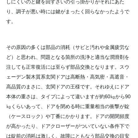
しにくいのと鍵を回すさいの引っ掛かりがそれにあた
り、調子が悪い時には鍵がまったく回らなかったようで
す。
その原因の多くは部品の消耗（サビと汚れや金属疲労な
ど）と思われ、問題となる箇所の洗浄と適当な潤滑剤を
注しても正常復活には至らず部品交換となります。スウ
ェーデン製木質系玄関ドアは高断熱・高気密・高遮音・
高品質のまさに、玄関ドアの王様です。それゆえにドア
本体の重さは、タイプによって違いますが約60㎏から90
㎏くらいあって、ドアを閉める時に重量相当の衝撃が錠
（ケースロック）や丁番にかかります。ドアの開閉頻度
が高かったり、ドアクローザーがついていない条件下で
は錠前の消耗は激しく、故障にともなう部品交換の目安