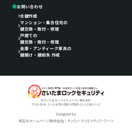
お問い合わせ
合鍵作成
マンション・集合住宅の
鍵交換・取付・修理
戸建ての
鍵交換・取付・修理
金庫・アンティーク家具の
鍵開け・鍵紛失 作成
カギと防犯の専門店｜埼玉県さいたま市大宮区の鍵屋さん
©さいたまロックセキュリティ株式会社
〒330-0846 さいたま市大宮区大門町3-22-3三協ビル1F
Designed by
埼玉のホームページ制作会社｜ティラノ・クリエイティブ・アーツ